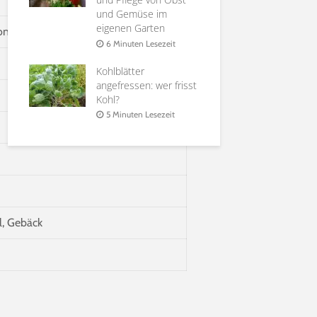
it
und Gemüse im
Holunderbl
eigenen Garten
at |
Sirup, Gele
nnenseite, festes Fruchtfleisch, saftig
rten
Möglichkei
6 Minuten Lesezeit
Verwendun
Kohlblätter
it
6 Minuten 
angefressen: wer frisst
Kohl?
5 Minuten Lesezeit
l, Gebäck