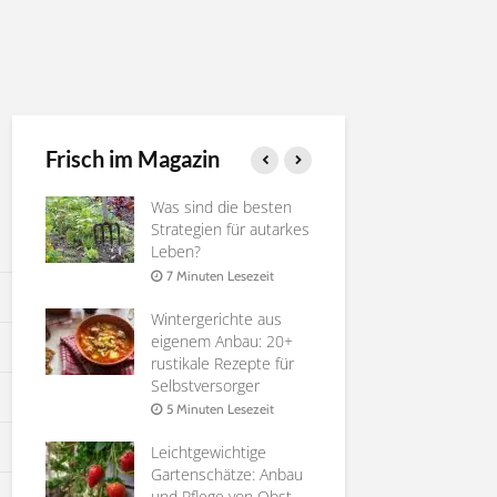
Frisch im Magazin
ie
Was sind die besten
Gurken ver
rossen
Strategien für autarkes
Nutzen, Te
Leben?
4 Minuten 
it
7 Minuten Lesezeit
Die besten
Wintergerichte aus
Pfirsichsort
 zu
eigenem Anbau: 20+
Selbstverso
rustikale Rezepte für
6 Minuten 
Selbstversorger
it
Affenbrotb
5 Minuten Lesezeit
te
Adansonia |
ür
Leichtgewichtige
Anleitung
n
Gartenschätze: Anbau
8 Minuten 
und Pflege von Obst