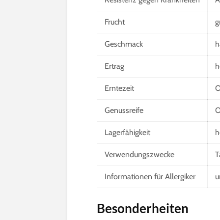
Frucht
g
Geschmack
h
Ertrag
h
Erntezeit
O
Genussreife
O
Lagerfähigkeit
h
Verwendungszwecke
T
Informationen für Allergiker
u
Besonderheiten