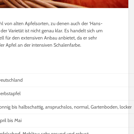
hl von alten Apfelsorten, zu denen auch der ‘Hans-
der Varietät ist nicht genau klar. Es handelt sich um
iell für den extensiven Anbau anbietet, da er sehr
der Apfel an der intensiven Schalenfarbe.
Gurken veredeln |
Microgreens | W
Nutzen, Technik & Co.
gesund sind Sp
wirklich?
4 Minuten Lesezeit
5 Minuten Leseze
Die besten 15
eutschland
Pfirsichsorten für
Sprossen selber
Selbstversorger
ziehen | Das ist
erbstapfel
beachten
6 Minuten Lesezeit
3 Minuten Leseze
onnig bis halbschattig, anspruchslos, normal, Gartenboden, locker
Affenbrotbaum,
Adansonia | Pflege-
Kleine winterhar
pril bis Mai
Anleitung
Bäume bis 2m f
Kübel und Balko
8 Minuten Lesezeit
pfelschorf, Mehltau; sehr gesund und robust