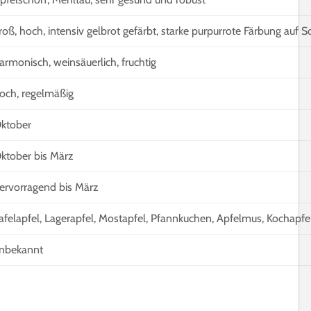
5 Minuten Leseze
Holunderblüten für
Sirup, Gelee & Co. | 6
Sprossen für Sal
roß, hoch, intensiv gelbrot gefärbt, starke purpurrote Färbung auf So
Möglichkeiten der
12 geeignete So
Verwendung
Keimsprossen
armonisch, weinsäuerlich, fruchtig
6 Minuten Lesezeit
6 Minuten Leseze
och, regelmäßig
ktober
ktober bis März
ervorragend bis März
afelapfel, Lagerapfel, Mostapfel, Pfannkuchen,
Apfelmus
, Kochapfe
nbekannt