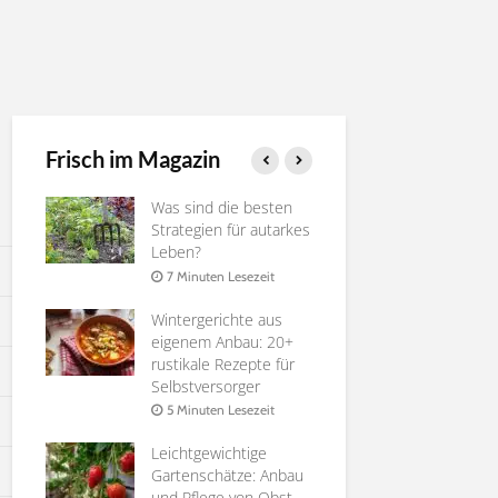
Frisch im Magazin
ie
Was sind die besten
Gurken ver
rossen
Strategien für autarkes
Nutzen, Te
Leben?
4 Minuten 
it
7 Minuten Lesezeit
Die besten
Wintergerichte aus
Pfirsichsort
 zu
eigenem Anbau: 20+
Selbstverso
rustikale Rezepte für
6 Minuten 
Selbstversorger
it
Affenbrotb
5 Minuten Lesezeit
te
Adansonia |
ür
Leichtgewichtige
Anleitung
n
Gartenschätze: Anbau
8 Minuten 
und Pflege von Obst