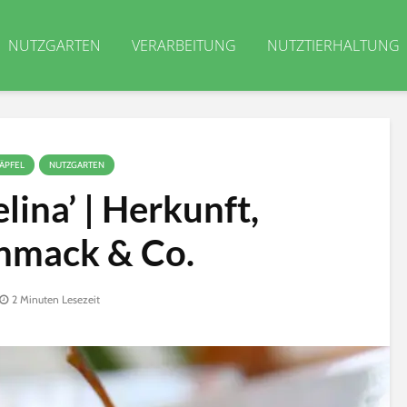
NUTZGARTEN
VERARBEITUNG
NUTZTIERHALTUNG
ÄPFEL
NUTZGARTEN
elina’ | Herkunft,
hmack & Co.
2 Minuten Lesezeit