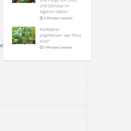
it
und Gemüse im
Holunderbl
eigenen Garten
at |
Sirup, Gele
rten
Möglichkei
6 Minuten Lesezeit
Verwendun
Kohlblätter
it
6 Minuten 
angefressen: wer frisst
Kohl?
tte Schale, sehr festes Fruchtfleisch, saftig
5 Minuten Lesezeit