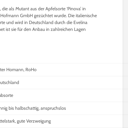
, die als Mutant aus der Apfelsorte ‘Pinova’ in
Hofmann GmbH gezüchtet wurde. Die italienische
te und wird in Deutschland durch die Evelina
t ist sie für den Anbau in zahlreichen Lagen
Gurken veredeln |
Microgreens | W
Nutzen, Technik & Co.
gesund sind Sp
wirklich?
4 Minuten Lesezeit
ter Homann, RoHo
5 Minuten Leseze
Die besten 15
Pfirsichsorten für
Sprossen selber
utschland
Selbstversorger
ziehen | Das ist
beachten
6 Minuten Lesezeit
ubsorte
3 Minuten Leseze
Affenbrotbaum,
nnig bis halbschattig, anspruchslos
Adansonia | Pflege-
Kleine winterhar
Anleitung
Bäume bis 2m f
ttelstark, gute Verzweigung
Kübel und Balko
8 Minuten Lesezeit