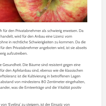
ich für den Privatabnehmer als schwierig erweisen. Da
 handelt, wird für den Anbau eine Lizenz vom
hne in rechtliche Schwierigkeiten zu kommen. Da die
ür den Privatabnehmer angeboten wird, ist sie abseits
rig aufzutreiben.
gute Gesundheit. Die Bäume sind resistent gegen eine
 für den Apfelanbau sind, ebenso wie die klassischen
ftoleranz ist die Kultivierung in betroffenen Lagen
zabstand von mindestens 80 Zentimeter eingehalten,
nder, was die Ernteerträge und die Vitalität positiv
on ‘Evelina’ zu steigern, ist der Einsatz von