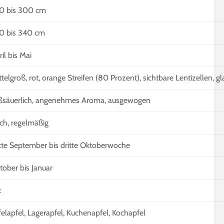
5 Minuten Leseze
Holunderblüten für
0 bis 300 cm
Sirup, Gelee & Co. | 6
Sprossen für Sal
Möglichkeiten der
12 geeignete So
0 bis 340 cm
Verwendung
Keimsprossen
6 Minuten Lesezeit
6 Minuten Leseze
il bis Mai
ttelgroß, rot, orange Streifen (80 Prozent), sichtbare Lentizellen, gla
ßsäuerlich, angenehmes Aroma, ausgewogen
ch, regelmäßig
tte September bis dritte Oktoberwoche
tober bis Januar
t
felapfel, Lagerapfel, Kuchenapfel, Kochapfel