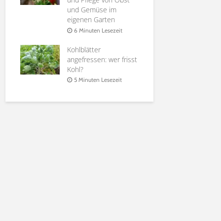
it
und Gemüse im
Holunderbl
eigenen Garten
at |
Sirup, Gele
rten
Möglichkei
6 Minuten Lesezeit
Verwendun
Kohlblätter
it
6 Minuten 
angefressen: wer frisst
Kohl?
5 Minuten Lesezeit