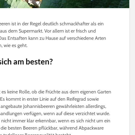
ren ist in der Regel deutlich schmackhafter als ein
t aus dem Supermarkt. Vor allem ist er frisch und
 Das Entsaften kann zu Hause auf verschiedene Arten
, wie es geht.
Gurken veredeln |
Microgreens | W
sich am besten?
Nutzen, Technik & Co.
gesund sind Sp
wirklich?
4 Minuten Lesezeit
5 Minuten Leseze
Die besten 15
Pfirsichsorten für
Sprossen selber
 es keine Rolle, ob die Früchte aus dem eigenen Garten
Selbstversorger
ziehen | Das ist
beachten
 kommt in erster Linie auf den Reifegrad sowie
6 Minuten Lesezeit
3 Minuten Leseze
 angebaute Johannisbeeren gewährleisten allerdings,
Affenbrotbaum,
handlungen verfügen, wenn auf diese verzichtet wurde.
Adansonia | Pflege-
Kleine winterhar
nicht immer klar erkennbar, wenn es sich nicht um ein
Anleitung
Bäume bis 2m f
 die besten Beeren pflückbar, während Abpackware
Kübel und Balko
8 Minuten Lesezeit