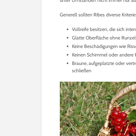
unter Umständen nicht immer nur aus
Generell sollten Ribes diverse Kriterie
Vollreife besitzen, die sich int
Glatte Oberfläche ohne Runze
Keine Beschädigungen wie Riss
Keinen Schimmel oder andere Pi
Braune, aufgeplatzte oder vert
schließen