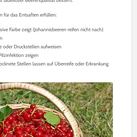
 tadelloser Beerenqualität besteht.
5 Minuten Leseze
Holunderblüten für
Sirup, Gelee & Co. | 6
Sprossen für Sal
n für das Entsaften erfüllen:
Möglichkeiten der
12 geeignete So
Verwendung
Keimsprossen
ensive Farbe zeigt (Johannisbeeren reifen nicht nach)
6 Minuten Lesezeit
6 Minuten Leseze
ln
e oder Druckstellen aufweisen
lzinfektion zeigen
rocknete Stellen lassen auf Überreife oder Erkrankung