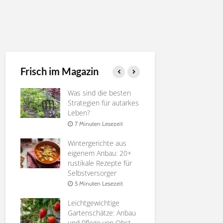
Frisch im Magazin
ie
Was sind die besten
Gurken ver
rossen
Strategien für autarkes
Nutzen, Te
Leben?
4 Minuten 
it
7 Minuten Lesezeit
Die besten
Wintergerichte aus
Pfirsichsort
 zu
eigenem Anbau: 20+
Selbstverso
rustikale Rezepte für
6 Minuten 
Selbstversorger
it
Affenbrotb
5 Minuten Lesezeit
te
Adansonia |
ür
Leichtgewichtige
Anleitung
n
Gartenschätze: Anbau
8 Minuten 
und Pflege von Obst