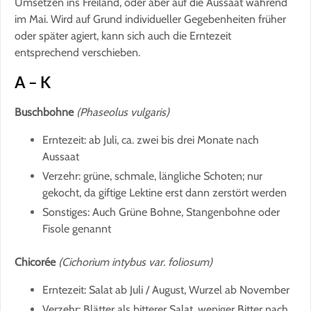
Umsetzen ins Freiland, oder aber auf die Aussaat während
im Mai. Wird auf Grund individueller Gegebenheiten früher
oder später agiert, kann sich auch die Erntezeit
entsprechend verschieben.
A – K
Buschbohne
(Phaseolus vulgaris)
Erntezeit: ab Juli, ca. zwei bis drei Monate nach
Aussaat
Verzehr: grüne, schmale, längliche Schoten; nur
gekocht, da giftige Lektine erst dann zerstört werden
Sonstiges: Auch Grüne Bohne, Stangenbohne oder
Fisole genannt
Chicorée
(Cichorium intybus var. foliosum)
Erntezeit: Salat ab Juli / August, Wurzel ab November
Verzehr: Blätter als bitterer Salat, weniger Bitter nach