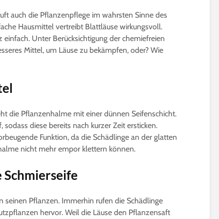
äuft auch die Pflanzenpflege im wahrsten Sinne des
che Hausmittel vertreibt Blattläuse wirkungsvoll.
z einfach. Unter Berücksichtigung der chemiefreien
sseres Mittel, um Läuse zu bekämpfen, oder? Wie
tel
Gurken veredeln |
Microgreens | W
Nutzen, Technik & Co.
gesund sind Sp
wirklich?
4 Minuten Lesezeit
eht die Pflanzenhalme mit einer dünnen Seifenschicht.
5 Minuten Leseze
sodass diese bereits nach kurzer Zeit ersticken.
Die besten 15
 vorbeugende Funktion, da die Schädlinge an der glatten
Pfirsichsorten für
Sprossen selber
halme nicht mehr empor klettern können.
Selbstversorger
ziehen | Das ist
beachten
6 Minuten Lesezeit
3 Minuten Leseze
 Schmierseife
Affenbrotbaum,
Adansonia | Pflege-
Kleine winterhar
Anleitung
Bäume bis 2m f
n seinen Pflanzen. Immerhin rufen die Schädlinge
Kübel und Balko
8 Minuten Lesezeit
zpflanzen hervor. Weil die Läuse den Pflanzensaft