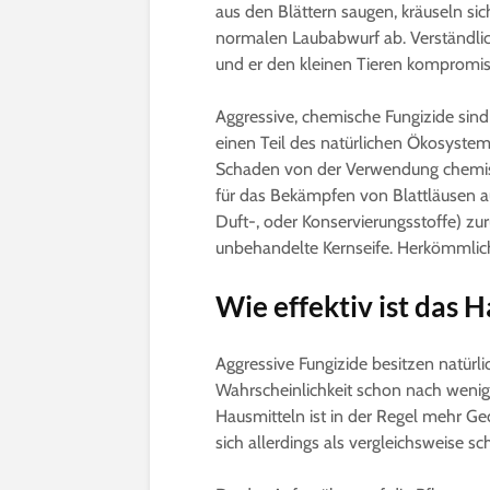
aus den Blättern saugen, kräuseln si
normalen Laubabwurf ab. Verständlic
und er den kleinen Tieren kompromi
Aggressive, chemische Fungizide sin
einen Teil des natürlichen Ökosystems
Schaden von der Verwendung chemisch
für das Bekämpfen von Blattläusen au
Duft-, oder Konservierungsstoffe) zurü
unbehandelte Kernseife. Herkömmlich
Wie effektiv ist das 
Aggressive Fungizide besitzen natürli
Wahrscheinlichkeit schon nach wen
Hausmitteln ist in der Regel mehr Ge
sich allerdings als vergleichsweise 