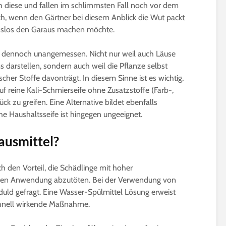
5 Minuten Leseze
ch diese und fallen im schlimmsten Fall noch vor dem
Holunderblüten für
h, wenn den Gärtner bei diesem Anblick die Wut packt
Sirup, Gelee & Co. | 6
Sprossen für Sal
sslos den Garaus machen möchte.
Möglichkeiten der
12 geeignete So
Verwendung
Keimsprossen
6 Minuten Lesezeit
6 Minuten Leseze
d dennoch unangemessen. Nicht nur weil auch Läuse
 darstellen, sondern auch weil die Pflanze selbst
er Stoffe davonträgt. In diesem Sinne ist es wichtig,
f reine Kali-Schmierseife ohne Zusatzstoffe (Farb-,
ck zu greifen. Eine Alternative bildet ebenfalls
e Haushaltsseife ist hingegen ungeeignet.
Hausmittel?
ch den Vorteil, die Schädlinge mit hoher
igen Anwendung abzutöten. Bei der Verwendung von
duld gefragt. Eine Wasser-Spülmittel Lösung erweist
schnell wirkende Maßnahme.