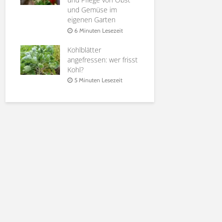
it
und Gemüse im
Holunderbl
eigenen Garten
at |
Sirup, Gele
rten
Möglichkei
6 Minuten Lesezeit
Verwendun
Kohlblätter
it
6 Minuten 
angefressen: wer frisst
Kohl?
5 Minuten Lesezeit