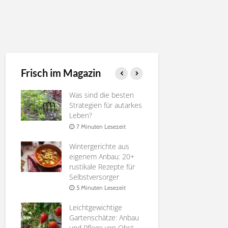
Frisch im Magazin
ie
Was sind die besten
Gurken ver
rossen
Strategien für autarkes
Nutzen, Te
Leben?
4 Minuten 
it
7 Minuten Lesezeit
Die besten
Wintergerichte aus
Pfirsichsort
 zu
eigenem Anbau: 20+
Selbstverso
rustikale Rezepte für
6 Minuten 
Selbstversorger
it
Affenbrotb
5 Minuten Lesezeit
te
Adansonia |
ür
Leichtgewichtige
Anleitung
n
Gartenschätze: Anbau
8 Minuten 
und Pflege von Obst