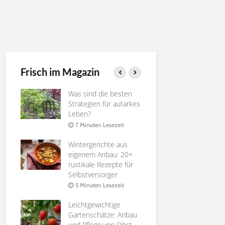
Frisch im Magazin
ie
Was sind die besten
Gurken ver
rossen
Strategien für autarkes
Nutzen, Te
Leben?
4 Minuten 
it
7 Minuten Lesezeit
Die besten
Wintergerichte aus
Pfirsichsort
 zu
eigenem Anbau: 20+
Selbstverso
rustikale Rezepte für
6 Minuten 
Selbstversorger
it
Affenbrotb
5 Minuten Lesezeit
te
Adansonia |
ür
Leichtgewichtige
Anleitung
n
Gartenschätze: Anbau
8 Minuten 
und Pflege von Obst