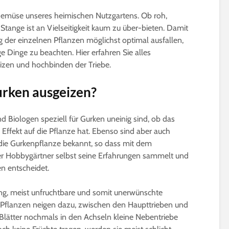
 Gemüse unseres heimischen Nutzgartens. Ob roh,
Stange ist an Vielseitigkeit kaum zu über-bieten. Damit
ag der einzelnen Pflanzen möglichst optimal ausfallen,
ge Dinge zu beachten. Hier erfahren Sie alles
izen und hochbinden der Triebe.
rken ausgeizen?
Gurken veredeln |
Microgreens | W
Nutzen, Technik & Co.
gesund sind Sp
wirklich?
4 Minuten Lesezeit
nd Biologen speziell für Gurken uneinig sind, ob das
5 Minuten Leseze
 Effekt auf die Pflanze hat. Ebenso sind aber auch
Die besten 15
 die Gurkenpflanze bekannt, so dass mit dem
Pfirsichsorten für
Sprossen selber
er Hobbygärtner selbst seine Erfahrungen sammelt und
Selbstversorger
ziehen | Das ist
beachten
en entscheidet.
6 Minuten Lesezeit
3 Minuten Leseze
Affenbrotbaum,
ng, meist unfruchtbare und somit unerwünschte
Adansonia | Pflege-
Kleine winterhar
e Pflanzen neigen dazu, zwischen den Haupttrieben und
Anleitung
Bäume bis 2m f
Blätter nochmals in den Achseln kleine Nebentriebe
Kübel und Balko
8 Minuten Lesezeit