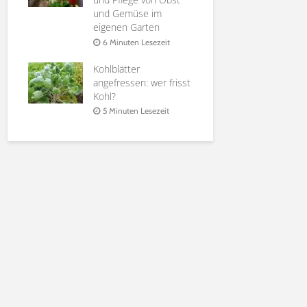
it
und Gemüse im
Holunderbl
eigenen Garten
at |
Sirup, Gele
rten
Möglichkei
6 Minuten Lesezeit
Verwendun
Kohlblätter
it
6 Minuten 
angefressen: wer frisst
Kohl?
5 Minuten Lesezeit