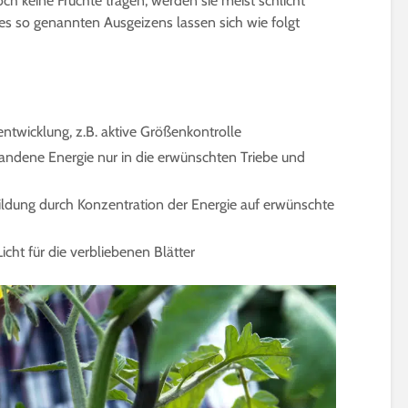
ch keine Früchte tragen, werden sie meist schlicht
5 Minuten Leseze
Holunderblüten für
des so genannten Ausgeizens lassen sich wie folgt
Sirup, Gelee & Co. | 6
Sprossen für Sal
Möglichkeiten der
12 geeignete So
Verwendung
Keimsprossen
6 Minuten Lesezeit
6 Minuten Leseze
entwicklung, z.B. aktive Größenkontrolle
rhandene Energie nur in die erwünschten Triebe und
ildung durch Konzentration der Energie auf erwünschte
cht für die verbliebenen Blätter