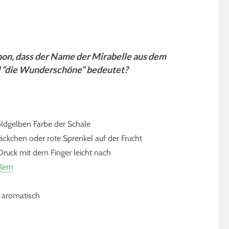
5 Minuten Leseze
Holunderblüten für
Sirup, Gelee & Co. | 6
Sprossen für Sal
Möglichkeiten der
12 geeignete So
Verwendung
Keimsprossen
6 Minuten Lesezeit
6 Minuten Leseze
on, dass der Name der Mirabelle aus dem
d “die Wunderschöne” bedeutet?
oldgelben Farbe der Schale
Bäckchen oder rote Sprenkel auf der Frucht
m Druck mit dem Finger leicht nach
Kern
d aromatisch