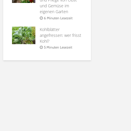
it
und Gemüse im
Holunderbl
eigenen Garten
at |
Sirup, Gele
rten
Möglichkei
6 Minuten Lesezeit
Verwendun
Kohlblätter
it
6 Minuten 
angefressen: wer frisst
Kohl?
5 Minuten Lesezeit