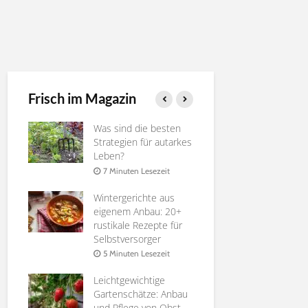
Frisch im Magazin
ie
Was sind die besten
Gurken ver
rossen
Strategien für autarkes
Nutzen, Te
Leben?
4 Minuten 
it
7 Minuten Lesezeit
Die besten
Wintergerichte aus
Pfirsichsort
 zu
eigenem Anbau: 20+
Selbstverso
rustikale Rezepte für
6 Minuten 
Selbstversorger
it
Affenbrotb
5 Minuten Lesezeit
te
Adansonia |
ür
Leichtgewichtige
Anleitung
n
Gartenschätze: Anbau
8 Minuten 
und Pflege von Obst