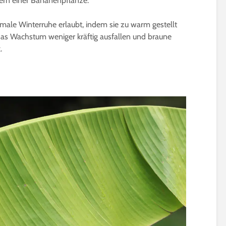
rn einer Bananenpflanze.
5 Minuten Leseze
Holunderblüten für
Sirup, Gelee & Co. | 6
Sprossen für Sal
ale Winterruhe erlaubt, indem sie zu warm gestellt
Möglichkeiten der
12 geeignete So
das Wachstum weniger kräftig ausfallen und braune
Verwendung
Keimsprossen
.
6 Minuten Lesezeit
6 Minuten Leseze