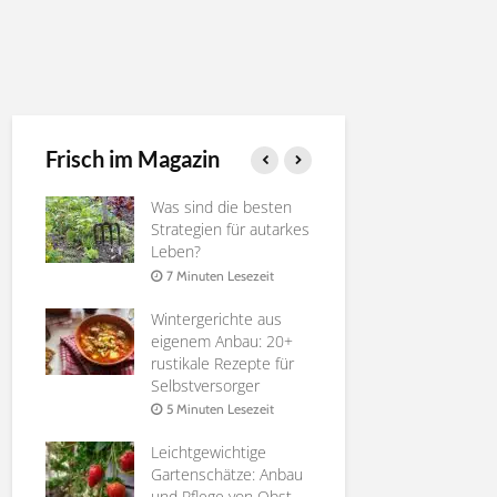
Frisch im Magazin
ie
Was sind die besten
Gurken ver
rossen
Strategien für autarkes
Nutzen, Te
Leben?
4 Minuten 
it
7 Minuten Lesezeit
Die besten
Wintergerichte aus
Pfirsichsort
 zu
eigenem Anbau: 20+
Selbstverso
rustikale Rezepte für
6 Minuten 
Selbstversorger
it
Affenbrotb
5 Minuten Lesezeit
te
Adansonia |
ür
Leichtgewichtige
Anleitung
n
Gartenschätze: Anbau
8 Minuten 
und Pflege von Obst