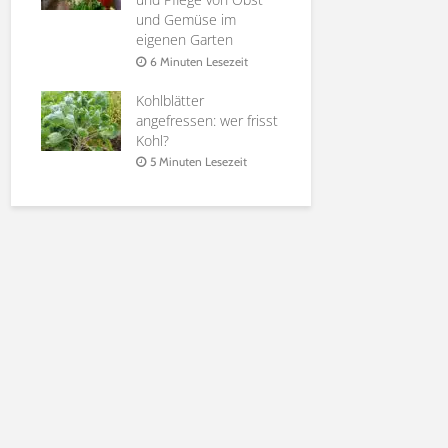
it
und Gemüse im
Holunderbl
eigenen Garten
at |
Sirup, Gele
rten
Möglichkei
6 Minuten Lesezeit
Verwendun
Kohlblätter
it
6 Minuten 
angefressen: wer frisst
Kohl?
5 Minuten Lesezeit