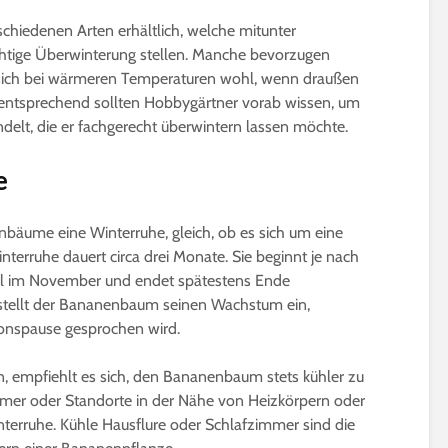
chiedenen Arten erhältlich, welche mitunter
ichtige Überwinterung stellen. Manche bevorzugen
 sich bei wärmeren Temperaturen wohl, wenn draußen
entsprechend sollten Hobbygärtner vorab wissen, um
elt, die er fachgerecht überwintern lassen möchte.
e
Gurken veredeln |
Microgreens | W
Nutzen, Technik & Co.
gesund sind Sp
wirklich?
4 Minuten Lesezeit
nbäume eine Winterruhe, gleich, ob es sich um eine
5 Minuten Leseze
terruhe dauert circa drei Monate. Sie beginnt je nach
Die besten 15
gel im November und endet spätestens Ende
Pfirsichsorten für
Sprossen selber
stellt der Bananenbaum seinen Wachstum ein,
Selbstversorger
ziehen | Das ist
beachten
ionspause gesprochen wird.
6 Minuten Lesezeit
3 Minuten Leseze
Affenbrotbaum,
, empfiehlt es sich, den Bananenbaum stets kühler zu
Adansonia | Pflege-
Kleine winterhar
mer oder Standorte in der Nähe von Heizkörpern oder
Anleitung
Bäume bis 2m f
interruhe. Kühle Hausflure oder Schlafzimmer sind die
Kübel und Balko
8 Minuten Lesezeit