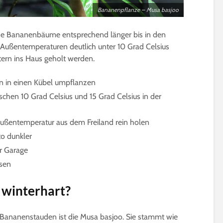
Bananenpflanze – Musa basjoo
he Bananenbäume entsprechend länger bis in den
e Außentemperaturen deutlich unter 10 Grad Celsius
tern ins Haus geholt werden.
n in einen Kübel umpflanzen
hen 10 Grad Celsius und 15 Grad Celsius in der
Außentemperatur aus dem Freiland rein holen
sto dunkler
er Garage
ssen
 winterhart?
n Bananenstauden ist die Musa basjoo. Sie stammt wie