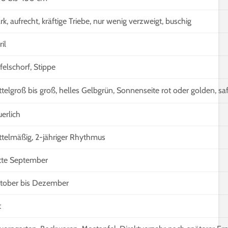
5 Minuten Leseze
Holunderblüten für
Sirup, Gelee & Co. | 6
Sprossen für Sal
ark, aufrecht, kräftige Triebe, nur wenig verzweigt, buschig
Möglichkeiten der
12 geeignete So
Verwendung
Keimsprossen
il
6 Minuten Lesezeit
6 Minuten Leseze
felschorf, Stippe
ttelgroß bis groß, helles Gelbgrün, Sonnenseite rot oder golden, saf
uerlich
ttelmäßig, 2-jähriger Rhythmus
tte September
tober bis Dezember
t