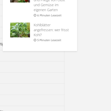
it
und Gemüse im
Holunderbl
eigenen Garten
at |
Sirup, Gele
rten
Möglichkei
6 Minuten Lesezeit
Verwendun
Kohlblätter
it
6 Minuten 
angefressen: wer frisst
Kohl?
5 Minuten Lesezeit
tiges Fruchtfleisch, intensiver Geruch