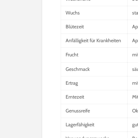
Wuchs
st
Blütezeit
Apr
Anfälligkeit für Krankheiten
Ap
Frucht
mi
Geschmack
sä
Ertrag
mi
Erntezeit
Mi
Genussreife
Ok
Lagerfähigkeit
gu