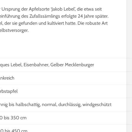
 Ursprung der Apfelsorte ‘Jakob Lebel’, die etwa seit
inführung des Zufallssämlings erfolgte 24 Jahre später.
 der sie gefunden und kultiviert hatte. Die robuste Art
elbstversorger.
Gurken veredeln |
Microgreens | W
Nutzen, Technik & Co.
gesund sind Sp
cques Lebel, Eisenbahner, Gelber Mecklenburger
wirklich?
4 Minuten Lesezeit
5 Minuten Leseze
ankreich
Die besten 15
Pfirsichsorten für
Sprossen selber
Selbstversorger
ziehen | Das ist
rbstapfel
beachten
6 Minuten Lesezeit
3 Minuten Leseze
nnig bis halbschattig, normal, durchlässig, windgeschützt
Affenbrotbaum,
Adansonia | Pflege-
Kleine winterhar
0 bis 350 cm
Anleitung
Bäume bis 2m f
Kübel und Balko
8 Minuten Lesezeit
0 bis 450 cm