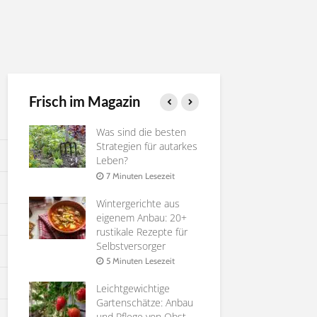
Frisch im Magazin
ie
Was sind die besten
Gurken ver
rossen
Strategien für autarkes
Nutzen, Te
Leben?
4 Minuten 
it
7 Minuten Lesezeit
Die besten
Wintergerichte aus
Pfirsichsort
 zu
eigenem Anbau: 20+
Selbstverso
rustikale Rezepte für
6 Minuten 
Selbstversorger
it
Affenbrotb
5 Minuten Lesezeit
te
Adansonia |
ür
Leichtgewichtige
Anleitung
n
Gartenschätze: Anbau
8 Minuten 
und Pflege von Obst