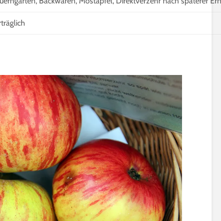
uerngarten, Backwaren, Mostapfel, Direktverzehr nach späterer Er
rträglich